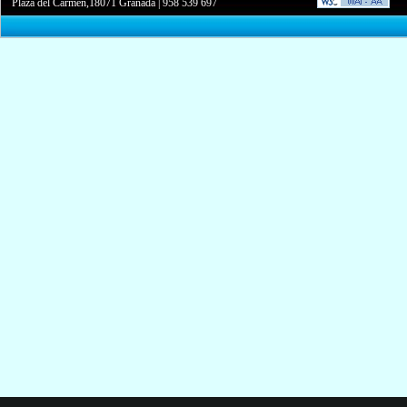
Plaza del Carmen,18071 Granada
|
958 539 697