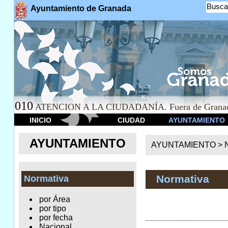
Busca
Ayuntamiento de Granada
010
ATENCION A LA CIUDADANÍA. Fuera de Granad
INICIO
CIUDAD
AYUNTAMIENTO
AYUNTAMIENTO
AYUNTAMIENTO >
Normativa
Normativa
por Área
por tipo
por fecha
Nacional