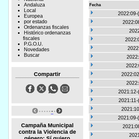
Andaluza
Fecha
Local
2022:09-
Europea
por estado
2022:0
Ordenanzas fiscales
2022
Histórico ordenanzas
fiscales
2022:0
P.G.O.U.
2022
Novedades
Buscar
2022:
2022:
Compartir
2022:02
2022:
2021:12-
2021:11-
2021:10
2021:09-
Campaña Municipal
2021:0
contra la Violencia de
2021
género: Sí quiero