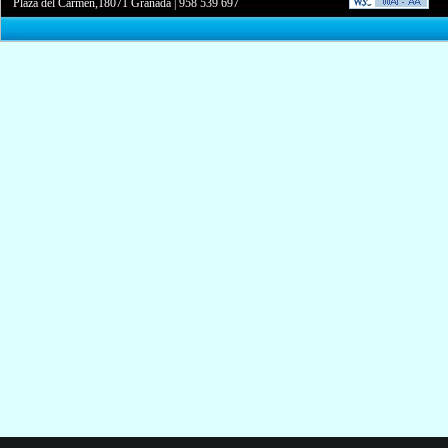
Plaza del Carmen,18071 Granada
|
958 539 697