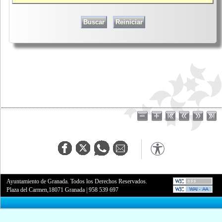
Ayuntamiento de Granada. Todos los Derechos Reservados.
Plaza del Carmen,18071 Granada
|
958 539 697