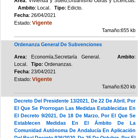
Area:
Vivienda y Suelo,Urbanismo Obras y Licencias.
Ambito
: Local.
Tipo:
Edicto.
Fecha
: 26/04/2021
Vigente
Estado:
Tamaño:655 kb
Ordenanza General De Subvenciones
Area:
Economía,Secretaría General.
Ambito
:
Local.
Tipo:
Ordenanzas.
Fecha
: 23/04/2021
Vigente
Estado:
Tamaño:620 kb
Decreto Del Presidente 13/2021, De 22 De Abril, Por
El Que Se Prorrogan Las Medidas Establecidas En
El Decreto 9/2021, De 18 De Marzo, Por El Que Se
Establecen Medidas En El Ámbito De La
Comunidad Autónoma De Andalucía En Aplicación
Del Real Decreto 926/2020, De 25 De Octubre, Por El