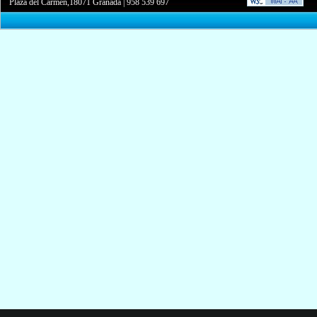
Plaza del Carmen,18071 Granada
|
958 539 697