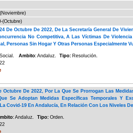
-(Noviembre)
-(Octubre)
24 De Octubre De 2022, De La Secretaría General De Vivie
ncurrencia No Competitiva, A Las Víctimas De Violenci
ual, Personas Sin Hogar Y Otras Personas Especialmente Vu
 Social.
Ambito
: Andaluz.
Tipo:
Resolución.
022
e
 Octubre De 2022, Por La Que Se Prorrogan Las Medida
Que Se Adoptan Medidas Específicas Temporales Y Ex
a Covid-19 En Andalucía, En Relación Con Los Niveles De A
mbito
: Andaluz.
Tipo:
Orden.
022
e