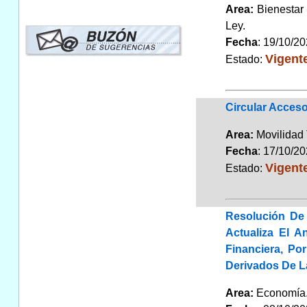
Area:
Bienestar
Ley.
Fecha
: 19/10/2
Vigent
Estado:
Circular Acceso
Area:
Movilidad 
Fecha
: 17/10/2
Vigent
Estado:
Resolución De 
Actualiza El A
Financiera, Po
Derivados De L
Area:
Economí