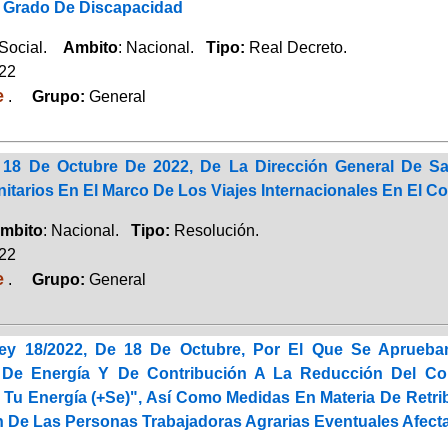
el Grado De Discapacidad
 Social.
Ambito
: Nacional.
Tipo:
Real Decreto.
022
e
.
Grupo:
General
18 De Octubre De 2022, De La Dirección General De Salu
nitarios En El Marco De Los Viajes Internacionales En El 
mbito
: Nacional.
Tipo:
Resolución.
022
e
.
Grupo:
General
Ley 18/2022, De 18 De Octubre, Por El Que Se Aprueb
De Energía Y De Contribución A La Reducción Del Co
Tu Energía (+Se)", Así Como Medidas En Materia De Retrib
n De Las Personas Trabajadoras Agrarias Eventuales Afect