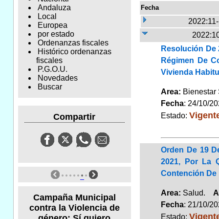
Andaluza
Fecha
Local
2022:11
Europea
por estado
2022:10
Ordenanzas fiscales
Resolución De 
Histórico ordenanzas
Régimen De Co
fiscales
P.G.O.U.
Vivienda Habit
Novedades
Buscar
Area:
Bienestar
Fecha
: 24/10/2
Vigent
Estado:
Compartir
Orden De 19 De
2021, Por La 
Contención De L
Area:
Salud.
A
Campaña Municipal
Fecha
: 21/10/2
contra la Violencia de
Vigent
Estado:
género: Sí quiero