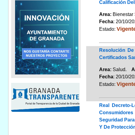
Calificación D
Area:
Bienestar
Fecha
: 20/10/2
Vigent
Estado:
Resolución De 
Certificados Sa
Area:
Salud.
A
Fecha
: 20/10/2
Vigent
Estado:
Real Decreto-
Consumidores 
Seguridad Para 
Y De Protecció