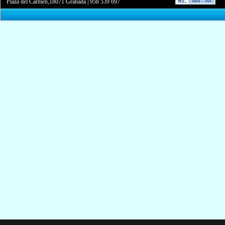
Plaza del Carmen,18071 Granada
|
958 539 697