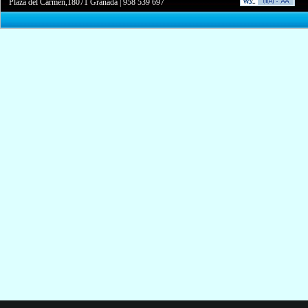
Plaza del Carmen,18071 Granada
|
958 539 697