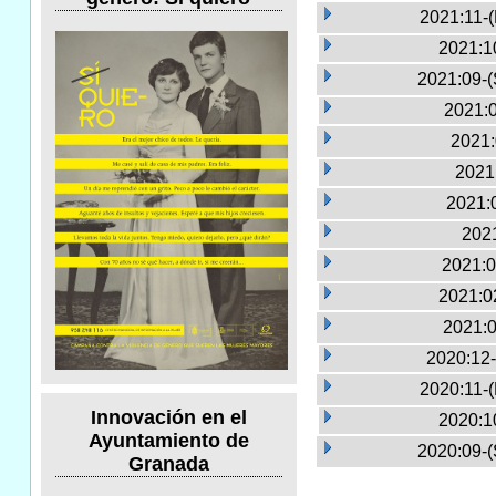
2021:11-
2021:1
2021:09-(
2021:0
2021:
2021
2021:
2021
2021:0
2021:0
2021:0
2020:12-
2020:11-
Innovación en el
2020:1
Ayuntamiento de
2020:09-(
Granada