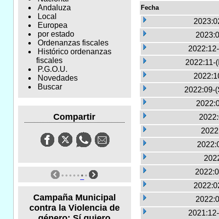
Andaluza
Fecha
Local
2023:0
Europea
por estado
2023:0
Ordenanzas fiscales
2022:12-
Histórico ordenanzas
fiscales
2022:11-
P.G.O.U.
2022:1
Novedades
Buscar
2022:09-(
2022:0
Compartir
2022:
2022
2022:
2022
2022:0
2022:0
Campaña Municipal
2022:0
contra la Violencia de
2021:12-
género: Sí quiero