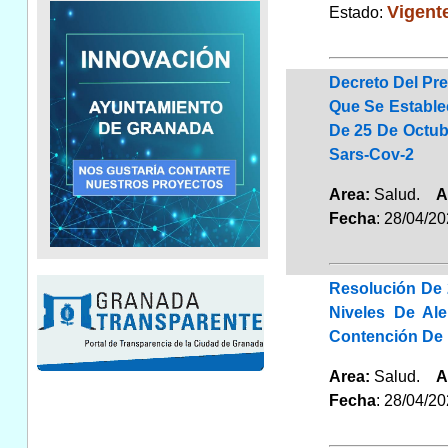
Vigent
Estado:
Decreto Del Pre
Que Se Estable
De 25 De Octub
Sars-Cov-2
Area:
Salud.
A
Fecha
: 28/04/2
Resolución De 
Niveles De Al
Contención De 
Area:
Salud.
A
Fecha
: 28/04/2