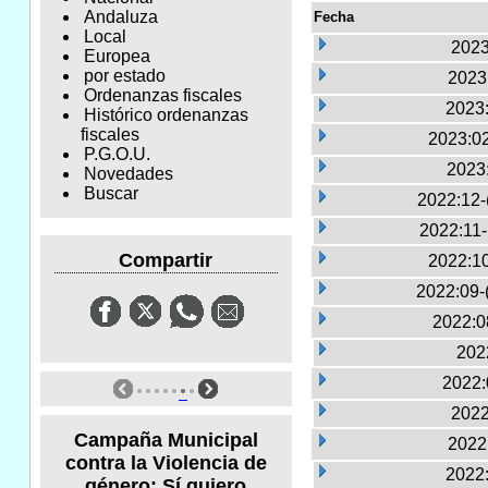
Andaluza
Fecha
Local
2023
Europea
por estado
2023:
Ordenanzas fiscales
2023:
Histórico ordenanzas
fiscales
2023:02
P.G.O.U.
2023
Novedades
Buscar
2022:12-
2022:11
Compartir
2022:10
2022:09-
2022:0
2022
2022:
2022
Campaña Municipal
2022:
contra la Violencia de
2022:
género: Sí quiero