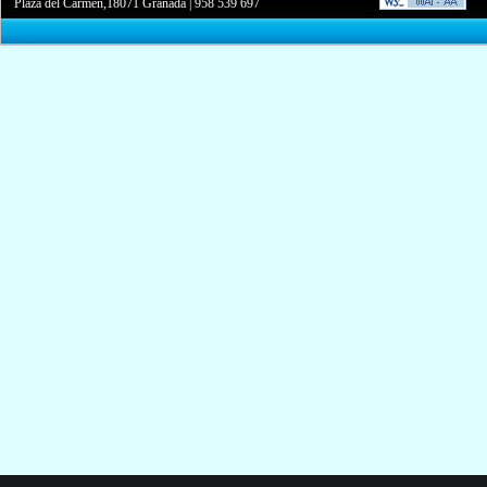
Plaza del Carmen,18071 Granada
|
958 539 697