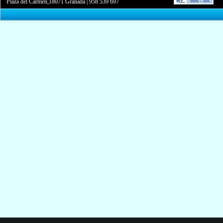
Plaza del Carmen,18071 Granada
|
958 539 697