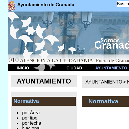
Busca
Ayuntamiento de Granada
010
ATENCION A LA CIUDADANÍA. Fuera de Granad
INICIO
CIUDAD
AYUNTAMIENTO
AYUNTAMIENTO
AYUNTAMIENTO >
Normativa
Normativa
por Área
por tipo
por fecha
Nacional