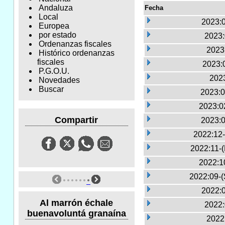
Andaluza
Fecha
Local
2023:0
Europea
por estado
2023:
Ordenanzas fiscales
2023
Histórico ordenanzas
fiscales
2023:
P.G.O.U.
2023
Novedades
Buscar
2023:0
2023:0
Compartir
2023:0
2022:12-
2022:11-
2022:1
2022:09-(
2022:0
Al marrón échale
2022:
buenavoluntá granaína
2022