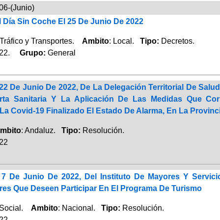
06-(Junio)
 Día Sin Coche El 25 De Junio De 2022
Tráfico y Transportes.
Ambito
: Local.
Tipo:
Decretos.
022.
Grupo:
General
22 De Junio De 2022, De La Delegación Territorial De Sal
erta Sanitaria Y La Aplicación De Las Medidas Que Co
La Covid-19 Finalizado El Estado De Alarma, En La Provinc
mbito
: Andaluz.
Tipo:
Resolución.
022
7 De Junio De 2022, Del Instituto De Mayores Y Servic
es Que Deseen Participar En El Programa De Turismo
 Social.
Ambito
: Nacional.
Tipo:
Resolución.
022