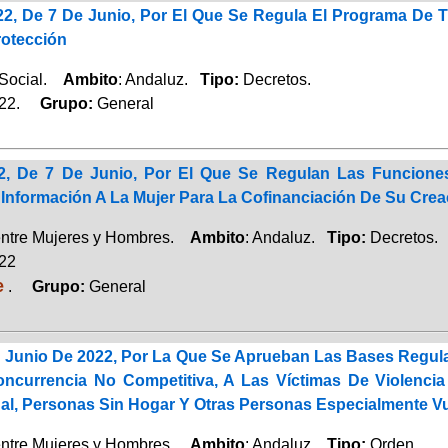
22, De 7 De Junio, Por El Que Se Regula El Programa De 
otección
 Social.
Ambito
: Andaluz.
Tipo:
Decretos.
022.
Grupo:
General
22, De 7 De Junio, Por El Que Se Regulan Las Funcion
 Información A La Mujer Para La Cofinanciación De Su Cre
entre Mujeres y Hombres.
Ambito
: Andaluz.
Tipo:
Decretos.
022
e
.
Grupo:
General
 Junio De 2022, Por La Que Se Aprueban Las Bases Regula
ncurrencia No Competitiva, A Las Víctimas De Violenci
ual, Personas Sin Hogar Y Otras Personas Especialmente V
entre Mujeres y Hombres.
Ambito
: Andaluz.
Tipo:
Orden.