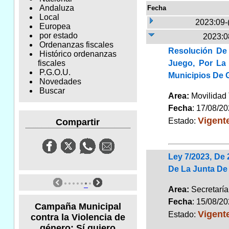
Andaluza
Fecha
Local
2023:09-
Europea
por estado
2023:0
Ordenanzas fiscales
Resolución De 
Histórico ordenanzas
Juego, Por La
fiscales
P.G.O.U.
Municipios De G
Novedades
Buscar
Area:
Movilidad 
Fecha
: 17/08/2
Vigent
Estado:
Compartir
Ley 7/2023, De 
De La Junta De
Area:
Secretarí
Fecha
: 15/08/2
Campaña Municipal
Vigent
Estado:
contra la Violencia de
género: Sí quiero