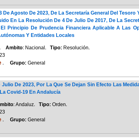
 De Agosto De 2023, De La Secretaría General Del Tesoro Y
uido En La Resolución De 4 De Julio De 2017, De La Secreta
El Principio De Prudencia Financiera Aplicable A Las
utónomas Y Entidades Locales
a.
Ambito
: Nacional.
Tipo:
Resolución.
023
e
.
Grupo:
General
 Julio De 2023, Por La Que Se Dejan Sin Efecto Las Medid
La Covid-19 En Andalucía
mbito
: Andaluz.
Tipo:
Orden.
023
e
.
Grupo:
General