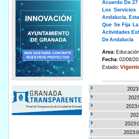
Acuerdo De 27 
Los Servicios
Andalucía, Est
Que Se Fija La
Actividades Ex
De Andalucía
Area:
Educaci
Fecha
: 02/08/2
Vigent
Estado:
2023:
2023
2023:
202
2023:
2023:0