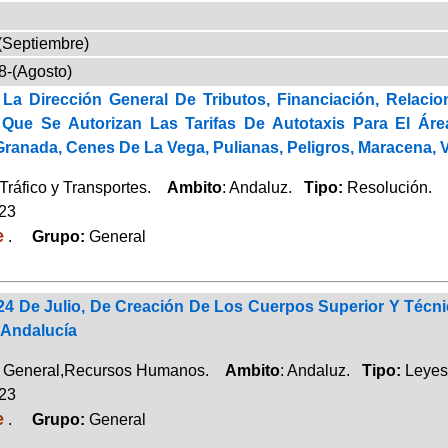
(Septiembre)
8-(Agosto)
La Dirección General De Tributos, Financiación, Relaci
 Que Se Autorizan Las Tarifas De Autotaxis Para El Ár
ranada, Cenes De La Vega, Pulianas, Peligros, Maracena, V
Tráfico y Transportes.
Ambito
: Andaluz.
Tipo:
Resolución.
023
e
.
Grupo:
General
24 De Julio, De Creación De Los Cuerpos Superior Y Técni
 Andalucía
a General,Recursos Humanos.
Ambito
: Andaluz.
Tipo:
Leyes
023
e
.
Grupo:
General