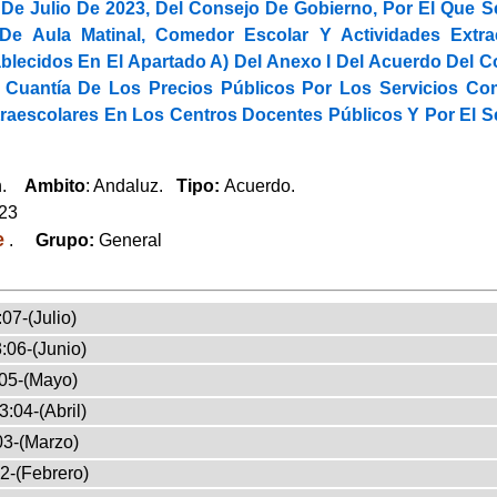
De Julio De 2023, Del Consejo De Gobierno, Por El Que S
 De Aula Matinal, Comedor Escolar Y Actividades Extr
ablecidos En El Apartado A) Del Anexo I Del Acuerdo Del 
 Cuantía De Los Precios Públicos Por Los Servicios Co
traescolares En Los Centros Docentes Públicos Y Por El S
ón.
Ambito
: Andaluz.
Tipo:
Acuerdo.
023
e
.
Grupo:
General
07-(Julio)
:06-(Junio)
05-(Mayo)
3:04-(Abril)
03-(Marzo)
2-(Febrero)