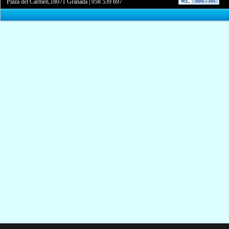
Plaza del Carmen,18071 Granada
|
958 539 697