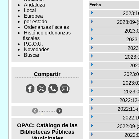
Andaluza
Fecha
Local
2023:1
Europea
por estado
2023:09-(
Ordenanzas fiscales
2023:0
Histórico ordenanzas
fiscales
2023:
P.G.O.U.
2023
Novedades
Buscar
2023:
2023
Compartir
2023:0
2023:0
2023:0
2022:12-
2022:11-
2022:1
OPAC: Catálogo de las
2022:09-(
Bibliotecas Públicas
2022:0
Municipales