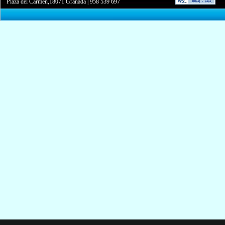
Plaza del Carmen,18071 Granada
|
958 539 697