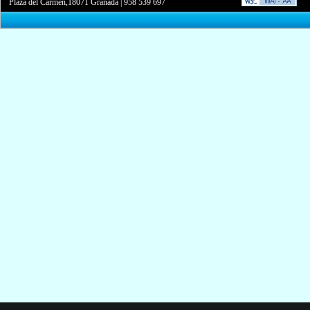
Plaza del Carmen,18071 Granada
|
958 539 697