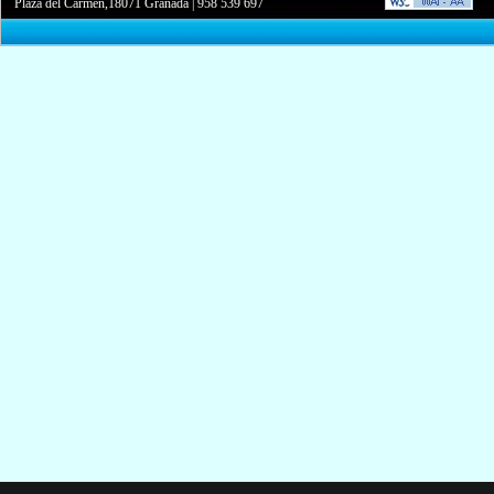
Plaza del Carmen,18071 Granada
|
958 539 697