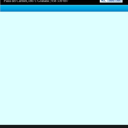
Plaza del Carmen,18071 Granada
|
958 539 697