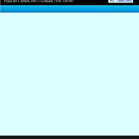
Plaza del Carmen,18071 Granada
|
958 539 697