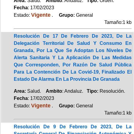
Area:
Salud.
Ambito
: Andaluz.
Tipo:
Orden.
Fecha
: 17/02/2023
Vigente
Estado:
.
Grupo:
General
Tamaño:1 kb
Resolución De 17 De Febrero De 2023, De La
Delegación Territorial De Salud Y Consumo En
Granada, Por La Que Se Adoptan Los Niveles De
Alerta Sanitaria Y La Aplicación De Las Medidas
Que Corresponden, Por Razón De Salud Pública
Para La Contención De La Covid-19, Finalizado El
Estado De Alarma En La Provincia De Granada
Area:
Salud.
Ambito
: Andaluz.
Tipo:
Resolución.
Fecha
: 17/02/2023
Vigente
Estado:
.
Grupo:
General
Tamaño:1 kb
Resolución De 9 De Febrero De 2023, De La
Secretaría General De Financiación Autonómica Y