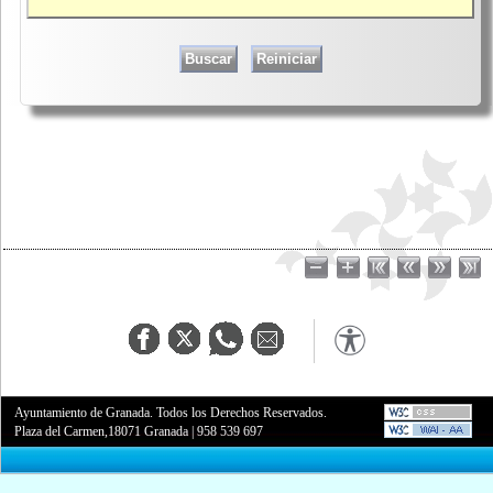
Ayuntamiento de Granada. Todos los Derechos Reservados.
Plaza del Carmen,18071 Granada
|
958 539 697