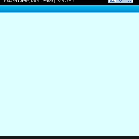
Plaza del Carmen,18071 Granada
|
958 539 697