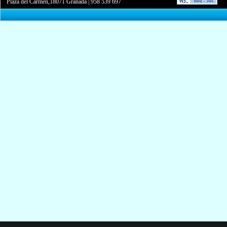
Plaza del Carmen,18071 Granada
|
958 539 697