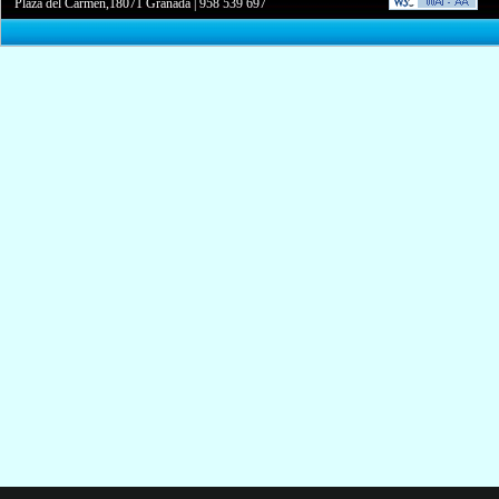
Plaza del Carmen,18071 Granada
|
958 539 697