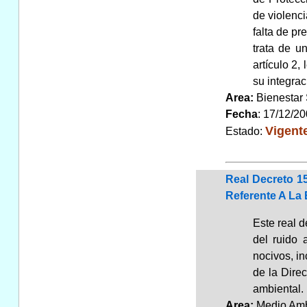
de violenc
falta de pr
trata de u
artículo 2,
su integrac
Area:
Bienestar
Fecha
: 17/12/2
Vigent
Estado:
Real Decreto 1
Referente A La
Este real d
del ruido 
nocivos, in
de la Dire
ambiental.
Area:
Medio Am