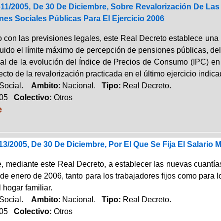
611/2005, De 30 De Diciembre, Sobre Revalorización De La
nes Sociales Públicas Para El Ejercicio 2006
 con las previsiones legales, este Real Decreto establece una 
luido el límite máximo de percepción de pensiones públicas, del 
cial de la evolución del Índice de Precios de Consumo (IPC) 
cto de la revalorización practicada en el último ejercicio indica
 Social.
Ambito
: Nacional.
Tipo:
Real Decreto.
005
Colectivo:
Otros
e
3/2005, De 30 De Diciembre, Por El Que Se Fija El Salario 
, mediante este Real Decreto, a establecer las nuevas cuantías
1 de enero de 2006, tanto para los trabajadores fijos como para 
l hogar familiar.
 Social.
Ambito
: Nacional.
Tipo:
Real Decreto.
005
Colectivo:
Otros