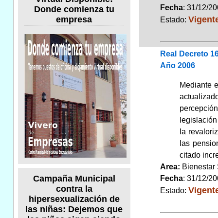
Fecha
: 31/12/2
Donde comienza tu
Vigent
empresa
Estado:
Real Decreto 1
Año 2006
Mediante e
actualizad
percepción
legislación
la revalori
las pensio
citado incr
Area:
Bienestar
Campaña Municipal
Fecha
: 31/12/2
contra la
Vigent
Estado:
hipersexualización de
las niñas: Dejemos que