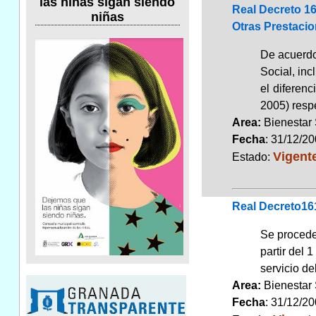
las niñas sigan siendo
Real Decreto 1
niñas
Otras Prestacio
De acuerdo
Social, inc
el diferen
2005) respe
Area:
Bienestar
Fecha
: 31/12/2
Vigent
Estado:
Real Decreto161
Se procede
partir del 
servicio de
Area:
Bienestar
Fecha
: 31/12/2