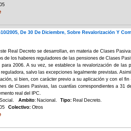
005
e
610/2005, De 30 De Diciembre, Sobre Revalorización Y Co
ste Real Decreto se desarrollan, en materia de Clases Pasivas,
os de los haberes reguladores de las pensiones de Clases Pasiv
 para 2006. A su vez, se establece la revalorización de las
 reguladora, salvo las excepciones legalmente previstas. Asimi
zación, si bien, con carácter previo a su aplicación y con el fi
nes de Clases Pasivas, las cuantías correspondientes a 31 d
emento real del IPC.
 Social.
Ambito
: Nacional.
Tipo:
Real Decreto.
005
Colectivo:
Otros
e