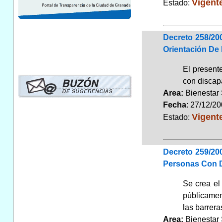
Vigent
Estado:
Decreto 258/20
Orientación De
El present
con discap
Area:
Bienestar
Fecha
: 27/12/2
Vigent
Estado:
Decreto 259/20
Personas Con 
Se crea el
públicament
las barrer
Area:
Bienestar