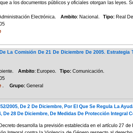
que a los documentos públicos y oficiales otorgan las leyes. Su
 Administración Electrónica.
Ambito
: Nacional.
Tipo:
Real De
005
e
e La Comisión De 21 De Diciembre De 2005. Estrategia 
biente.
Ambito
: Europeo.
Tipo:
Comunicación.
005
e
.
Grupo:
General
52/2005, De 2 De Diciembre, Por El Que Se Regula La Ayud
, De 28 De Diciembre, De Medidas De Protección Integral C
ecreto desarrolla la previsión establecida en el artículo 27 d
ión Integral contra la Violencia de Género respecto al derech