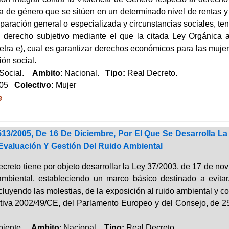
ia de género que se sitúen en un determinado nivel de rentas 
eparación general o especializada y circunstancias sociales, t
n derecho subjetivo mediante el que la citada Ley Orgánica 
 letra e), cual es garantizar derechos económicos para las mujere
ión social.
 Social.
Ambito
: Nacional.
Tipo:
Real Decreto.
005
Colectivo:
Mujer
e
513/2005, De 16 De Diciembre, Por El Que Se Desarrolla L
 Evaluación Y Gestión Del Ruido Ambiental
ecreto tiene por objeto desarrollar la Ley 37/2003, de 17 de nov
ambiental, estableciendo un marco básico destinado a evitar, 
cluyendo las molestias, de la exposición al ruido ambiental y c
ctiva 2002/49/CE, del Parlamento Europeo y del Consejo, de 25
biente.
Ambito
: Nacional.
Tipo:
Real Decreto.