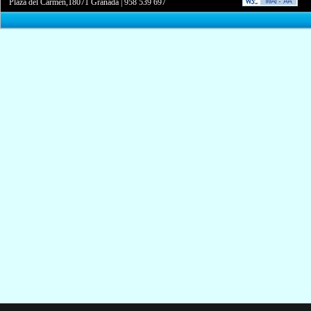
Plaza del Carmen,18071 Granada
|
958 539 697