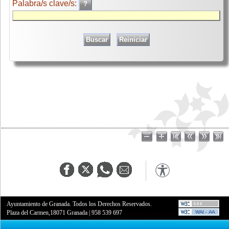
Palabra/s clave/s:
Ayuntamiento de Granada. Todos los Derechos Reservados.
Plaza del Carmen,18071 Granada
|
958 539 697