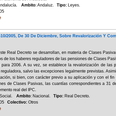
Andalucía.
Ambito
: Andaluz.
Tipo:
Leyes.
005
e
610/2005, De 30 De Diciembre, Sobre Revalorización Y Co
ste Real Decreto se desarrollan, en materia de Clases Pasivas,
os de los haberes reguladores de las pensiones de Clases Pasiv
 para 2006. A su vez, se establece la revalorización de las
 reguladora, salvo las excepciones legalmente previstas. Asimi
zación, si bien, con carácter previo a su aplicación y con el fi
nes de Clases Pasivas, las cuantías correspondientes a 31 d
emento real del IPC.
 Social.
Ambito
: Nacional.
Tipo:
Real Decreto.
005
Colectivo:
Otros
e