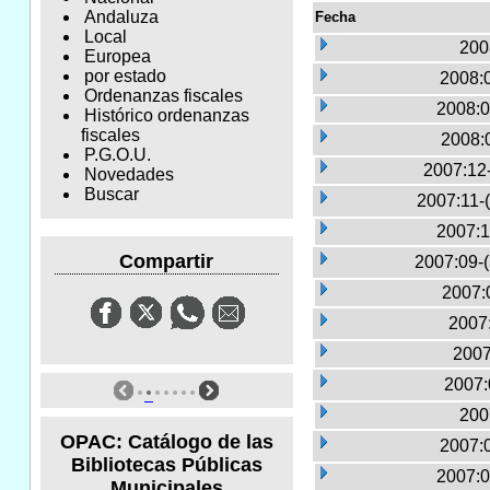
Andaluza
Fecha
Local
200
Europea
por estado
2008:
Ordenanzas fiscales
2008:0
Histórico ordenanzas
fiscales
2008:
P.G.O.U.
2007:12
Novedades
Buscar
2007:11-
2007:1
Compartir
2007:09-
2007:
2007:
2007
2007:
200
OPAC: Catálogo de las
2007:
Bibliotecas Públicas
2007:0
Municipales