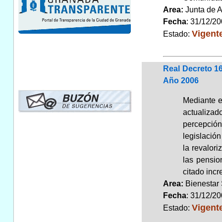
Area:
Junta de 
Fecha
: 31/12/2
Vigent
Estado:
Real Decreto 1
Año 2006
Mediante e
actualizad
percepción
legislación
la revalori
las pensio
citado incr
Area:
Bienestar
Fecha
: 31/12/2
Vigent
Estado: