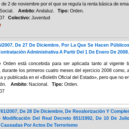
 de 2 de noviembre por el que se regula la renta básica de ema
 Social.
Ambito
: Andaluz.
Tipo:
Orden.
007
Colectivo:
Juventud
e
/2007, De 27 De Diciembre, Por La Que Se Hacen Públicos
ontratación Administrativa A Partir Del 1 De Enero De 2008.
e Orden está concebida para ser aplicada tanto al vigente b
, durante los primeros cuatro meses del ejercicio 2008 como, a
 y publicada en el «Boletín Oficial del Estado», pero que no e
ción.
Ambito
: Nacional.
Tipo:
Orden.
007
761/2007, De 28 De Diciembre, De Revalorización Y Compl
Modificación Del Real Decreto 851/1992, De 10 De Jul
s Causadas Por Actos De Terrorismo