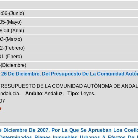
:06-(Junio)
05-(Mayo)
8:04-(Abril)
03-(Marzo)
2-(Febrero)
01-(Enero)
-(Diciembre)
e 26 De Diciembre, Del Presupuesto De La Comunidad Autó
PRESUPUESTO DE LA COMUNIDAD AUTÓNOMA DE ANDALU
Andalucía.
Ambito
: Andaluz.
Tipo:
Leyes.
007
e
 Diciembre De 2007, Por La Que Se Aprueban Los Coeficie
 Determinados Bienes Inmuebles Urbanos A Efectos De 