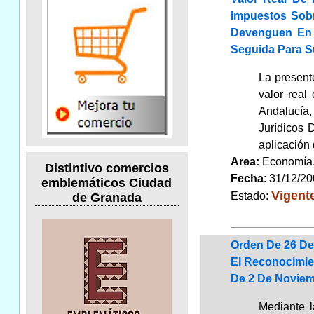
Impuestos Sob
Devenguen En 
Seguida Para S
La presente
valor real
Andalucía,
Jurídicos 
aplicación 
Area:
Economí
Distintivo comercios
Fecha
: 31/12/2
emblemáticos Ciudad
Vigent
Estado:
de Granada
Orden De 26 De
El Reconocimie
De 2 De Noviem
Mediante l