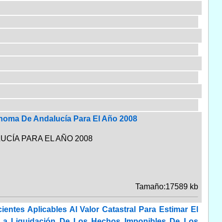
noma De Andalucía Para El Año 2008
CÍA PARA EL AÑO 2008
Tamaño:17589 kb
ntes Aplicables Al Valor Catastral Para Estimar El
La Liquidación De Los Hechos Imponibles De Los