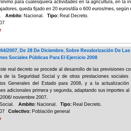
mínimo para cualesquiera actividades en la agricultura, en la in
ajadores, queda fijado en 20 euros/día o 600 euros/mes, según q
a.
Ambito
: Nacional.
Tipo:
Real Decreto.
007
e
764/2007, De 28 De Diciembre, Sobre Revalorización De La
nes Sociales Públicas Para El Ejercicio 2008
ste real decreto se procede al desarrollo de las previsiones c
a de la Seguridad Social y de otras prestaciones sociales
tos Generales del Estado para 2008, y a la actualización 
nes adicionales primera y segunda, adaptando sus importes al 
2006/ noviembre 2007.
 Social.
Ambito
: Nacional.
Tipo:
Real Decreto.
007
Colectivo:
Población general
e