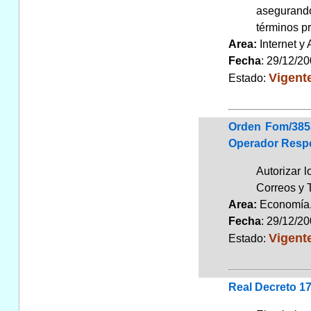
asegurando
términos pr
Area:
Internet y
Fecha
: 29/12/2
Vigent
Estado:
Orden Fom/3853
Operador Respon
Autorizar l
Correos y T
Area:
Economí
Fecha
: 29/12/2
Vigent
Estado:
Real Decreto 17