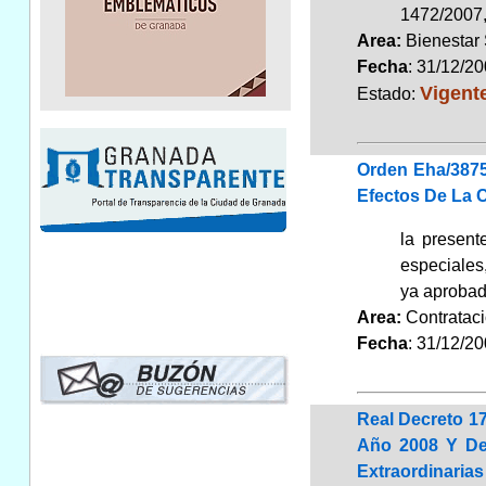
1472/2007,
Area:
Bienestar
Fecha
: 31/12/2
Vigent
Estado:
Orden Eha/3875
Efectos De La C
la present
especiales
ya aprobada
Area:
Contrata
Fecha
: 31/12/2
Real Decreto 1
Año 2008 Y De 
Extraordinaria