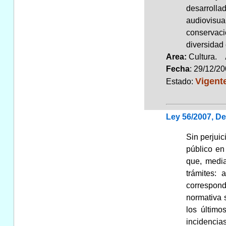
desarrolla
audiovisu
conservaci
diversidad 
Area:
Cultura.
Fecha
: 29/12/2
Vigent
Estado:
Ley 56/2007, D
Sin perjuic
público en
que, media
trámites: 
correspond
normativa s
los último
incidencia