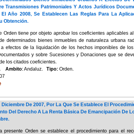
re Transmisiones Patrimoniales Y Actos Jurídicos Docu
El Año 2008, Se Establecen Las Reglas Para La Aplica
u Obtención.
 Orden tiene por objeto aprobar los coeficientes aplicables al 
 de determinados bienes inmuebles de naturaleza urbana ra
 a efectos de la liquidación de los hechos imponibles de lo
Documentados y sobre Sucesiones y Donaciones que se deven
de los citados coeficientes.
a.
Ambito
: Andaluz.
Tipo:
Orden.
007
e
 Diciembre De 2007, Por La Que Se Establece El Procedi
nto Del Derecho A La Renta Básica De Emancipación De Lo
bre.
a presente Orden se establece el procedimiento para el re