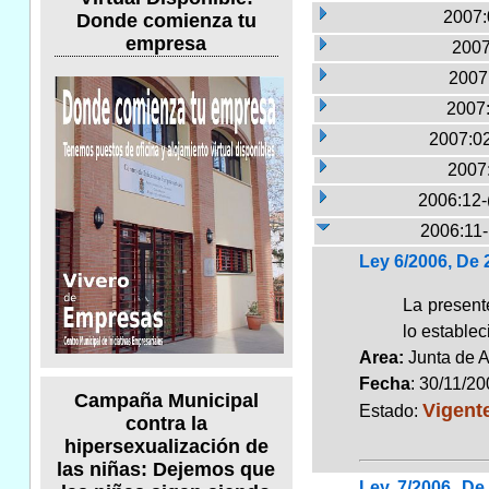
2007:
Donde comienza tu
empresa
2007
2007:
2007:
2007:02
2007
2006:12-
2006:11
Ley 6/2006, De
La present
lo establec
Area:
Junta de 
Fecha
: 30/11/2
Campaña Municipal
Vigent
Estado:
contra la
hipersexualización de
las niñas: Dejemos que
Ley 7/2006, De