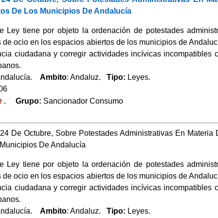
tos De Los Municipios De Andalucía
e Ley tiene por objeto la ordenación de potestades administ
 de ocio en los espacios abiertos de los municipios de Andaluc
cia ciudadana y corregir actividades incívicas incompatibles c
banos.
Andalucía.
Ambito
: Andaluz.
Tipo:
Leyes.
006
e
.
Grupo:
Sancionador Consumo
 24 De Octubre, Sobre Potestades Administrativas En Materi
 Municipios De Andalucía
e Ley tiene por objeto la ordenación de potestades administ
 de ocio en los espacios abiertos de los municipios de Andaluc
cia ciudadana y corregir actividades incívicas incompatibles c
banos.
Andalucía.
Ambito
: Andaluz.
Tipo:
Leyes.