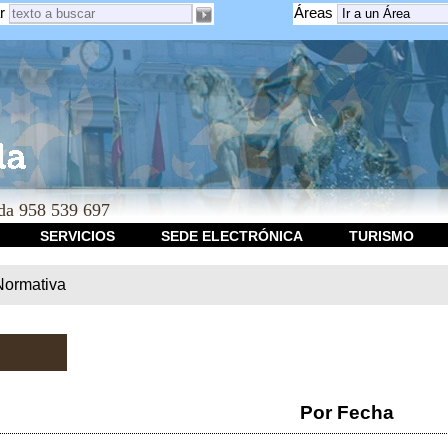
r
Áreas
a 958 539 697
SERVICIOS
SEDE ELECTRÓNICA
TURISMO
Normativa
Por Fecha