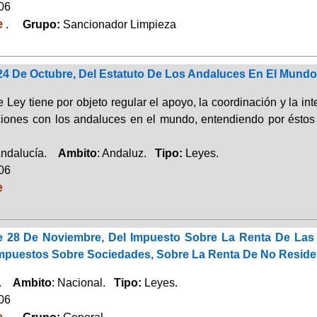
006
e
.
Grupo:
Sancionador Limpieza
 24 De Octubre, Del Estatuto De Los Andaluces En El Mundo
 Ley tiene por objeto regular el apoyo, la coordinación y la in
uciones con los andaluces en el mundo, entendiendo por éstos
Andalucía.
Ambito
: Andaluz.
Tipo:
Leyes.
006
e
e 28 De Noviembre, Del Impuesto Sobre La Renta De Las 
mpuestos Sobre Sociedades, Sobre La Renta De No Residen
a.
Ambito
: Nacional.
Tipo:
Leyes.
006
e