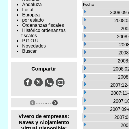
Andaluza
Fecha
Local
2008:09-
Europea
por estado
2008:0
Ordenanzas fiscales
2008
Histórico ordenanzas
fiscales
2008:
P.G.O.U.
2008
Novedades
Buscar
2008:
2008:
Compartir
2008:02
2008
2007:12-
2007:11
2007:10
2007:09-
Vivero de empresas:
2007:0
Naves y Alojamiento
2007
Virtual Disponible: