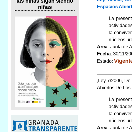
las niñas sigan siendo
Espacios Abier
niñas
La present
actividades
la conviven
núcleos ur
Area:
Junta de 
Fecha
: 30/11/2
Vigent
Estado:
,Ley 7/2006, De
Abiertos De Los
La present
actividades
la conviven
núcleos ur
Area:
Junta de 