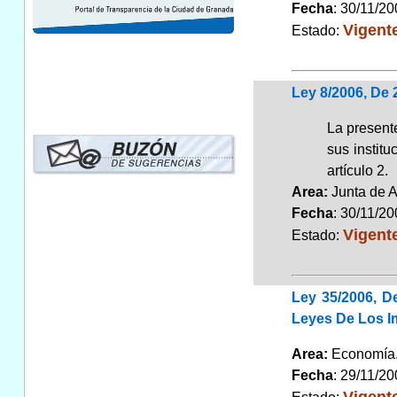
Fecha
: 30/11/2
Vigent
Estado:
Ley 8/2006, De
La presente
sus instit
artículo 2.
Area:
Junta de 
Fecha
: 30/11/2
Vigent
Estado:
Ley 35/2006, D
Leyes De Los I
Area:
Economí
Fecha
: 29/11/2
Vigent