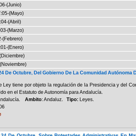
06-(Junio)
:05-(Mayo)
04-(Abril)
03-(Marzo)
-(Febrero)
:01-(Enero)
(Diciembre)
-(Noviembre)
 24 De Octubre, Del Gobierno De La Comunidad Autónoma 
e Ley tiene por objeto la regulación de la Presidencia y del C
ido en el Estatuto de Autonomía para Andalucía.
Andalucía.
Ambito
: Andaluz.
Tipo:
Leyes.
006
e
 24 De Octubre, Sobre Potestades Administrativas En Ma