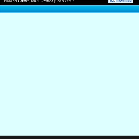
Plaza del Carmen,18071 Granada
|
958 539 697