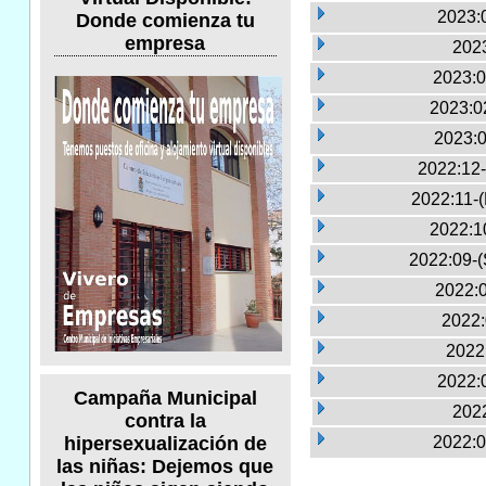
2023:
Donde comienza tu
empresa
2023
2023:0
2023:0
2023:0
2022:12-
2022:11-
2022:1
2022:09-(
2022:0
2022:
2022
2022:
Campaña Municipal
2022
contra la
2022:0
hipersexualización de
las niñas: Dejemos que