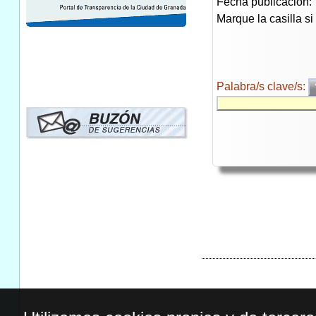
Fecha publicación:
Marque la casilla s
Palabra/s clave/s: