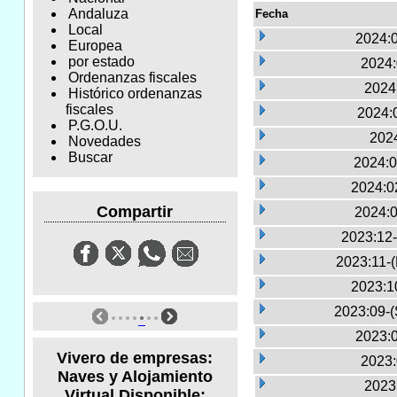
Andaluza
Fecha
Local
2024:0
Europea
por estado
2024:
Ordenanzas fiscales
2024
Histórico ordenanzas
fiscales
2024:
P.G.O.U.
2024
Novedades
Buscar
2024:0
2024:0
Compartir
2024:0
2023:12-
2023:11-
2023:1
2023:09-(
2023:0
Vivero de empresas:
2023:
Naves y Alojamiento
2023
Virtual Disponible: