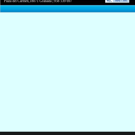
Plaza del Carmen,18071 Granada
|
958 539 697