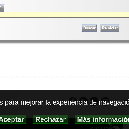
os para mejorar la experiencia de navegació
Aceptar
-
Rechazar
-
Más informaci
MAPA WEB
|
ACCESI
AVISO LEGAL
|
POLIT