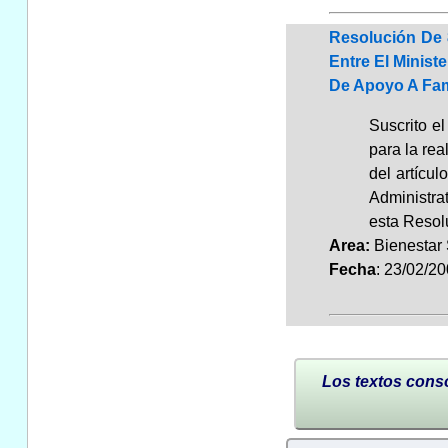
Resolución De 
Entre El Minis
De Apoyo A Fam
Suscrito e
para la rea
del artícu
Administra
esta Resol
Area:
Bienestar
Fecha
: 23/02/2
Los textos conso