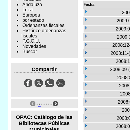
Andaluza
Fecha
Local
200
Europea
por estado
2009:
Ordenanzas fiscales
2009:0
Histórico ordenanzas
fiscales
2009:
P.G.O.U.
2008:12
Novedades
Buscar
2008:11-
2008:1
Compartir
2008:09-
2008:
2008:
2008
2008:
200
OPAC: Catálogo de las
2008:
Bibliotecas Públicas
2008:0
Municipales