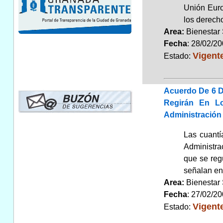
Unión Euro
los derecho
Area:
Bienestar
Fecha
: 28/02/2
Vigent
Estado:
Acuerdo De 6 D
Regirán En L
Administración
Las cuantí
Administrac
que se reg
señalan en
Area:
Bienestar
Fecha
: 27/02/2
Vigent
Estado: