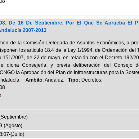
008
08, De 16 De Septiembre, Por El Que Se Aprueba El Pla
Andalucía 2007-2013
men de la Comisión Delegada de Asuntos Económicos, a prop
isponen los artículo 18.4 de la Ley 1/1994, de Ordenación del 
o 151/2007, de 22 de mayo, en relación con el Decreto 192/200
de dicha Consejería, y previa deliberación del Consejo
NGO la Aprobación del Plan de Infraestructuras para la Sosten
Andalucía.
Ambito
: Andaluz.
Tipo:
Decretos.
008
e
(Septiembre)
8-(Agosto)
:07-(Julio)