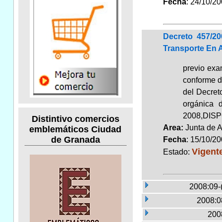
Fecha
: 24/10/2
Decreto 457/20
Transporte En 
previo exa
conforme d
del Decret
orgánica 
2008,DISPO
Distintivo comercios
Area:
Junta de 
emblemáticos Ciudad
de Granada
Fecha
: 15/10/2
Vigent
Estado:
2008:09-
2008:0
2008