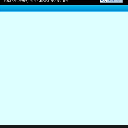
Plaza del Carmen,18071 Granada
|
958 539 697