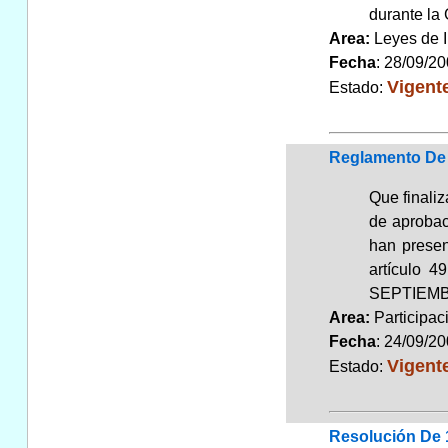
durante la 
Area:
Leyes de 
Fecha
: 28/09/2
Vigent
Estado:
Reglamento De 
Que finali
de aprobac
han presen
artículo 
SEPTIEMB
Area:
Participa
Fecha
: 24/09/2
Vigent
Estado:
Resolución De 