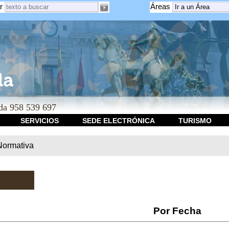
r
Áreas
a 958 539 697
SERVICIOS
SEDE ELECTRÓNICA
TURISMO
Normativa
Por Fecha