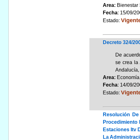
Area:
Bienestar
Fecha
: 15/09/2
Vigent
Estado:
Decreto 324/200
De acuerdo
se crea la
Andalucía, 
Area:
Economí
Fecha
: 14/09/2
Vigent
Estado:
Resolución De 
Procedimiento 
Estaciones Itv
La Administrac