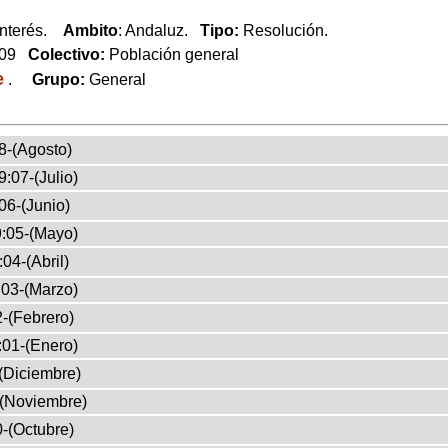
Interés.
Ambito
: Andaluz.
Tipo:
Resolución.
009
Colectivo:
Población general
e
.
Grupo:
General
8-(Agosto)
:07-(Julio)
06-(Junio)
:05-(Mayo)
04-(Abril)
03-(Marzo)
-(Febrero)
:01-(Enero)
(Diciembre)
-(Noviembre)
-(Octubre)