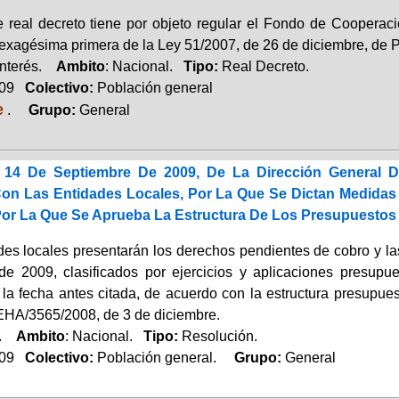
e real decreto tiene por objeto regular el Fondo de Coopera
sexagésima primera de la Ley 51/2007, de 26 de diciembre, de 
Interés.
Ambito
: Nacional.
Tipo:
Real Decreto.
009
Colectivo:
Población general
e
.
Grupo:
General
 14 De Septiembre De 2009, De La Dirección General 
n Las Entidades Locales, Por La Que Se Dictan Medidas P
Por La Que Se Aprueba La Estructura De Los Presupuestos
des locales presentarán los derechos pendientes de cobro y l
de 2009, clasificados por ejercicios y aplicaciones presupu
 la fecha antes citada, de acuerdo con la estructura presupue
HA/3565/2008, de 3 de diciembre.
a.
Ambito
: Nacional.
Tipo:
Resolución.
009
Colectivo:
Población general.
Grupo:
General