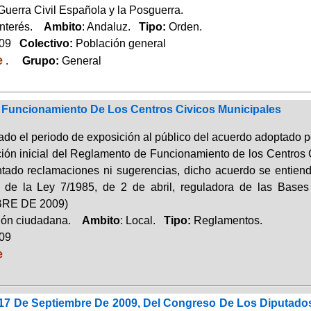
Guerra Civil Española y la Posguerra.
Interés.
Ambito
: Andaluz.
Tipo:
Orden.
009
Colectivo:
Población general
e
.
Grupo:
General
Funcionamiento De Los Centros Civicos Municipales
zado el periodo de exposición al público del acuerdo adoptado 
ión inicial del Reglamento de Funcionamiento de los Centros 
tado reclamaciones ni sugerencias, dicho acuerdo se entiend
49 de la Ley 7/1985, de 2 de abril, reguladora de las B
RE DE 2009)
ción ciudadana.
Ambito
: Local.
Tipo:
Reglamentos.
009
e
17 De Septiembre De 2009, Del Congreso De Los Diputados