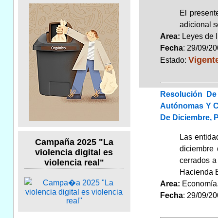
El present
adicional 
Area:
Leyes de 
Fecha
: 29/09/2
Vigent
Estado:
Resolución De
Autónomas Y Co
De Diciembre, 
Las entida
Campaña 2025 "La
diciembre 
violencia digital es
cerrados a
violencia real"
Hacienda E
Area:
Economí
Fecha
: 29/09/2