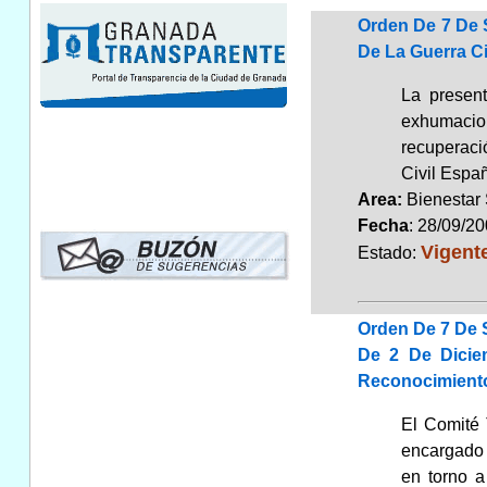
Orden De 7 De 
De La Guerra Ci
La present
exhumacion
recuperaci
Civil Españ
Area:
Bienestar
Fecha
: 28/09/2
Vigent
Estado:
Orden De 7 De 
De 2 De Dicie
Reconocimiento 
El Comité 
encargado 
en torno a