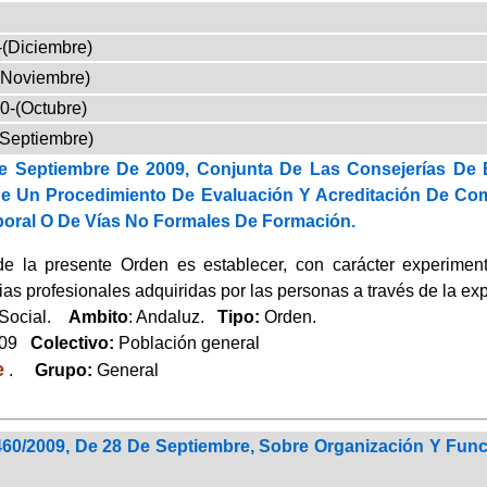
-(Diciembre)
(Noviembre)
0-(Octubre)
(Septiembre)
e Septiembre De 2009, Conjunta De Las Consejerías De
e Un Procedimiento De Evaluación Y Acreditación De Com
boral O De Vías No Formales De Formación.
de la presente Orden es establecer, con carácter experimen
s profesionales adquiridas por las personas a través de la exp
 Social.
Ambito
: Andaluz.
Tipo:
Orden.
009
Colectivo:
Población general
e
.
Grupo:
General
460/2009, De 28 De Septiembre, Sobre Organización Y Fu