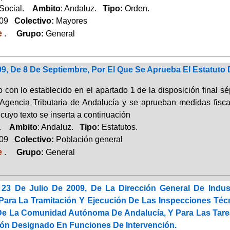
 Social.
Ambito
: Andaluz.
Tipo:
Orden.
009
Colectivo:
Mayores
e
.
Grupo:
General
9, De 8 De Septiembre, Por El Que Se Aprueba El Estatuto 
 con lo establecido en el apartado 1 de la disposición final s
 Agencia Tributaria de Andalucía y se aprueban medidas fiscal
cuyo texto se inserta a continuación
a.
Ambito
: Andaluz.
Tipo:
Estatutos.
009
Colectivo:
Población general
e
.
Grupo:
General
23 De Julio De 2009, De La Dirección General De Indust
Para La Tramitación Y Ejecución De Las Inspecciones Té
 De La Comunidad Autónoma De Andalucía, Y Para Las Tare
ión Designado En Funciones De Intervención.