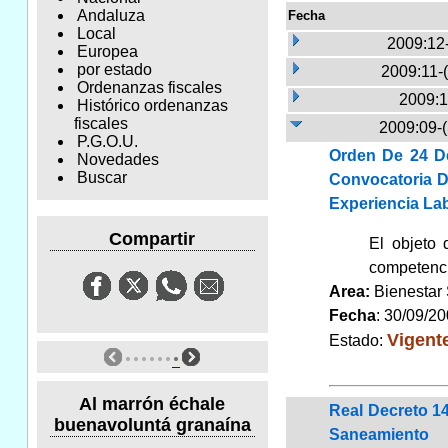
Andaluza
Fecha
Local
2009:12
Europea
por estado
2009:11-
Ordenanzas fiscales
2009:1
Histórico ordenanzas
fiscales
2009:09-
P.G.O.U.
Orden De 24 D
Novedades
Buscar
Convocatoria D
Experiencia La
Compartir
El objeto 
competencia
Area:
Bienestar
Fecha
: 30/09/2
Vigent
Estado:
Al marrón échale
Real Decreto 1
buenavoluntá granaína
Saneamiento