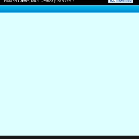
Plaza del Carmen,18071 Granada
|
958 539 697