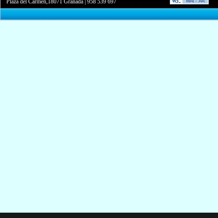
Plaza del Carmen,18071 Granada
|
958 539 697