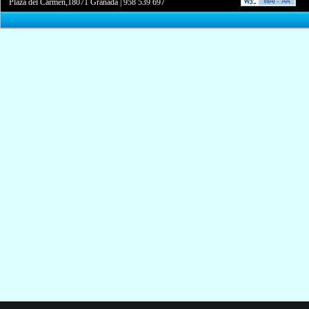
Plaza del Carmen,18071 Granada
|
958 539 697