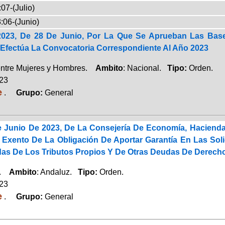
07-(Julio)
:06-(Junio)
2023, De 28 De Junio, Por La Que Se Aprueban Las Base
Efectúa La Convocatoria Correspondiente Al Año 2023
entre Mujeres y Hombres.
Ambito
: Nacional.
Tipo:
Orden.
023
e
.
Grupo:
General
 Junio De 2023, De La Consejería De Economía, Hacienda
e Exento De La Obligación De Aportar Garantía En Las So
as De Los Tributos Propios Y De Otras Deudas De Derecho 
a.
Ambito
: Andaluz.
Tipo:
Orden.
023
e
.
Grupo:
General