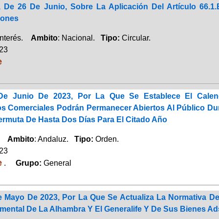
3, De 26 De Junio, Sobre La Aplicación Del Artículo 66.
iones
Interés.
Ambito
: Nacional.
Tipo:
Circular.
023
e
De Junio De 2023, Por La Que Se Establece El Cale
os Comerciales Podrán Permanecer Abiertos Al Público Du
Permuta De Hasta Dos Días Para El Citado Año
o.
Ambito
: Andaluz.
Tipo:
Orden.
023
e
.
Grupo:
General
 Mayo De 2023, Por La Que Se Actualiza La Normativa De 
ental De La Alhambra Y El Generalife Y De Sus Bienes Ad