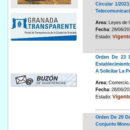
Circular 1/202
Telecomunicac
Area:
Leyes de 
Fecha
: 28/06/2
Vigent
Estado:
Orden De 23 
Establecimient
A Solicitar La 
Area:
Comerci
Fecha
: 28/06/2
Vigent
Estado:
Orden De 29 De
Conjunto Monum