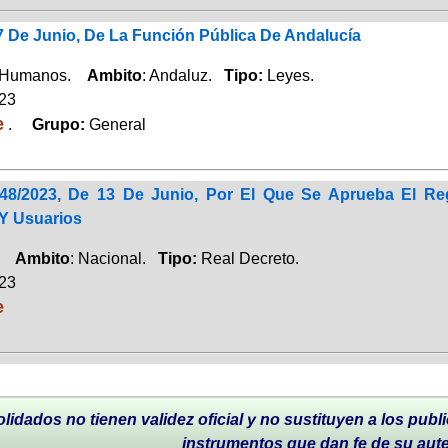
7 De Junio, De La Función Pública De Andalucía
 Humanos.
Ambito
: Andaluz.
Tipo:
Leyes.
023
e
.
Grupo:
General
48/2023, De 13 De Junio, Por El Que Se Aprueba El Re
Y Usuarios
o.
Ambito
: Nacional.
Tipo:
Real Decreto.
023
e
lidados no tienen validez oficial y no sustituyen a los publi
instrumentos que dan fe de su aut