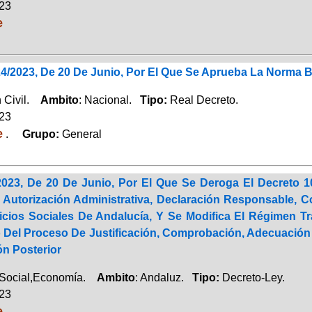
023
e
4/2023, De 20 De Junio, Por El Que Se Aprueba La Norma B
n Civil.
Ambito
: Nacional.
Tipo:
Real Decreto.
023
e
.
Grupo:
General
2023, De 20 De Junio, Por El Que Se Deroga El Decreto 1
Autorización Administrativa, Declaración Responsable, C
icios Sociales De Andalucía, Y Se Modifica El Régimen Tr
o Del Proceso De Justificación, Comprobación, Adecuación
ón Posterior
 Social,Economía.
Ambito
: Andaluz.
Tipo:
Decreto-Ley.
023
e