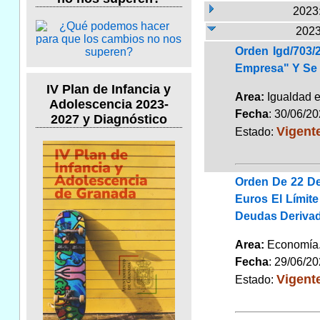
2023:
2023
Orden Igd/703/
Empresa" Y Se 
IV Plan de Infancia y
Area:
Igualdad 
Adolescencia 2023-
Fecha
: 30/06/2
2027 y Diagnóstico
Vigent
Estado:
Orden De 22 De
Euros El Límit
Deudas Derivad
Area:
Economí
Fecha
: 29/06/2
Vigent
Estado: