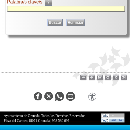
Palabra/s clave/s:
Ayuntamiento de Granada. Todos los Derechos Reservados.
Plaza del Carmen,18071 Granada
|
958 539 697