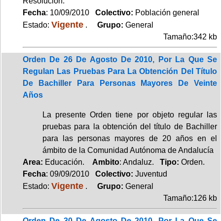
Resolución.
Fecha
: 10/09/2010
Colectivo:
Población general
Vigente
Estado:
.
Grupo:
General
Tamaño:342 kb
Orden De 26 De Agosto De 2010, Por La Que Se
Regulan Las Pruebas Para La Obtención Del Título
De Bachiller Para Personas Mayores De Veinte
Años
La presente Orden tiene por objeto regular las
pruebas para la obtención del título de Bachiller
para las personas mayores de 20 años en el
ámbito de la Comunidad Autónoma de Andalucía
Area:
Educación.
Ambito
: Andaluz.
Tipo:
Orden.
Fecha
: 09/09/2010
Colectivo:
Juventud
Vigente
Estado:
.
Grupo:
General
Tamaño:126 kb
Orden De 30 De Agosto De 2010, Por La Que Se