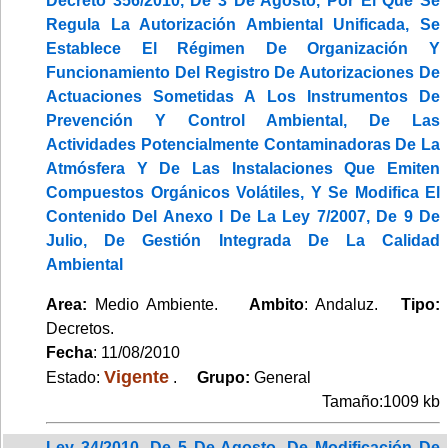
Decreto 356/2010, De 3 De Agosto, Por El Que Se
Regula La Autorización Ambiental Unificada, Se
Establece El Régimen De Organización Y
Funcionamiento Del Registro De Autorizaciones De
Actuaciones Sometidas A Los Instrumentos De
Prevención Y Control Ambiental, De Las
Actividades Potencialmente Contaminadoras De La
Atmósfera Y De Las Instalaciones Que Emiten
Compuestos Orgánicos Volátiles, Y Se Modifica El
Contenido Del Anexo I De La Ley 7/2007, De 9 De
Julio, De Gestión Integrada De La Calidad
Ambiental
Area:
Medio Ambiente.
Ambito
: Andaluz.
Tipo:
Decretos.
Fecha
: 11/08/2010
Vigente
Estado:
.
Grupo:
General
Tamaño:1009 kb
Ley 34/2010, De 5 De Agosto, De Modificación De