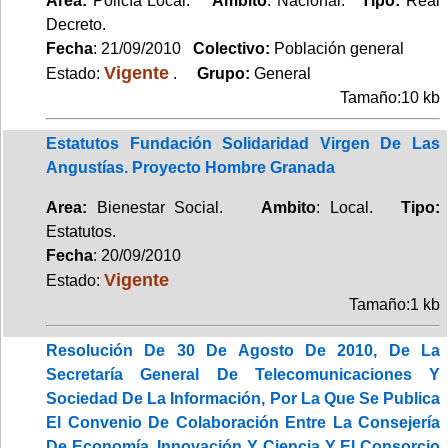
Area:
Policía Local.
Ambito
: Nacional.
Tipo:
Real
Decreto.
Fecha
: 21/09/2010
Colectivo:
Población general
Vigente
Estado:
.
Grupo:
General
Tamaño:10 kb
Estatutos Fundación Solidaridad Virgen De Las
Angustías. Proyecto Hombre Granada
Area:
Bienestar Social.
Ambito
: Local.
Tipo:
Estatutos.
Fecha
: 20/09/2010
Vigente
Estado:
Tamaño:1 kb
Resolución De 30 De Agosto De 2010, De La
Secretaría General De Telecomunicaciones Y
Sociedad De La Información, Por La Que Se Publica
El Convenio De Colaboración Entre La Consejería
De Economía, Innovación Y Ciencia Y El Consorcio