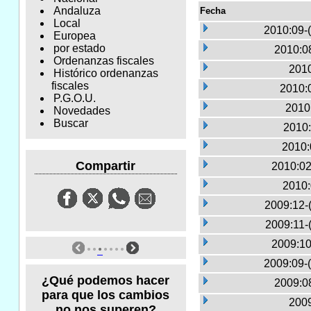
Andaluza
Fecha
Local
2010:09-
Europea
por estado
2010:0
Ordenanzas fiscales
2010
Histórico ordenanzas
fiscales
2010:0
P.G.O.U.
2010
Novedades
Buscar
2010:
2010:
Compartir
2010:02
2010:
2009:12-
2009:11-
2009:10
2009:09-
¿Qué podemos hacer
2009:0
para que los cambios
2009
no nos superen?