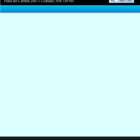
Plaza del Carmen,18071 Granada
|
958 539 697