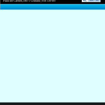
Plaza del Carmen,18071 Granada
|
958 539 697