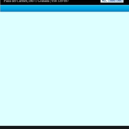
Plaza del Carmen,18071 Granada
|
958 539 697